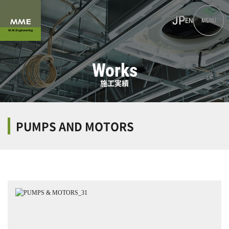
JP
EN
MENU
Works
施工実績
PUMPS AND MOTORS