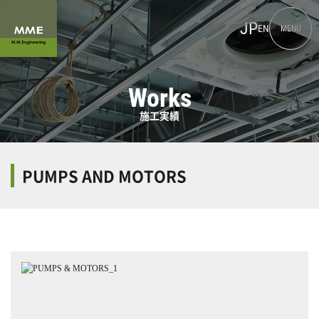
JP
EN
MENU
Works
施工実績
PUMPS AND MOTORS