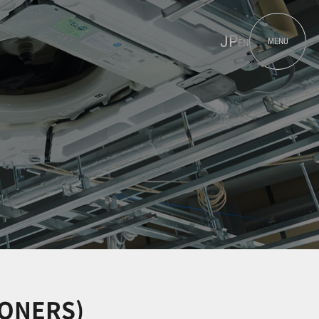
JP
MENU
EN
IONERS)