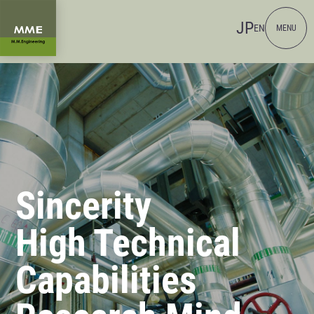
JP
EN
MENU
Sincerity
High Technical
Capabilities